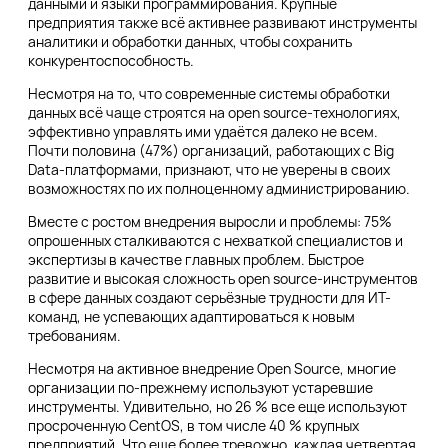
данными и языки программирования. Крупные
предприятия также всё активнее развивают инструменты
аналитики и обработки данных, чтобы сохранить
конкурентоспособность.
Несмотря на то, что современные системы обработки
данных всё чаще строятся на open source-технологиях,
эффективно управлять ими удаётся далеко не всем.
Почти половина (47%) организаций, работающих с Big
Data-платформами, признают, что не уверены в своих
возможностях по их полноценному администрированию.
Вместе с ростом внедрения выросли и проблемы: 75%
опрошенных сталкиваются с нехваткой специалистов и
экспертизы в качестве главных проблем. Быстрое
развитие и высокая сложность open source-инструментов
в сфере данных создают серьёзные трудности для ИТ-
команд, не успевающих адаптироваться к новым
требованиям.
Несмотря на активное внедрение Open Source, многие
организации по-прежнему используют устаревшие
инструменты. Удивительно, но 26 % все еще используют
просроченную CentOS, в том числе 40 % крупных
предприятий. Что еще более тревожно, каждая четвертая